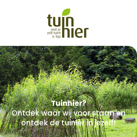
Tuinhier?
Ontdek waar wij voor staan en
ontdek de tuinier in jezelf!