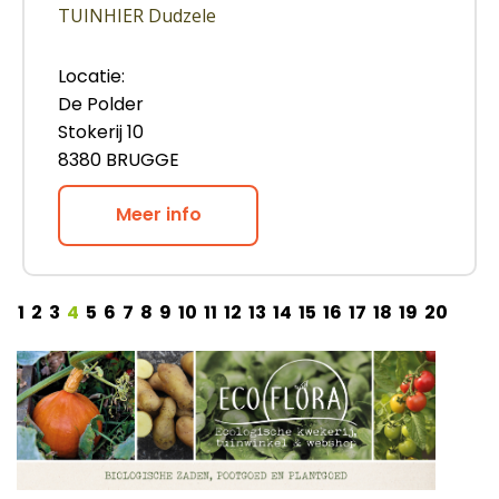
TUINHIER Dudzele
Locatie:
De Polder
Stokerij 10
8380 BRUGGE
Meer info
1
2
3
4
5
6
7
8
9
10
11
12
13
14
15
16
17
18
19
20