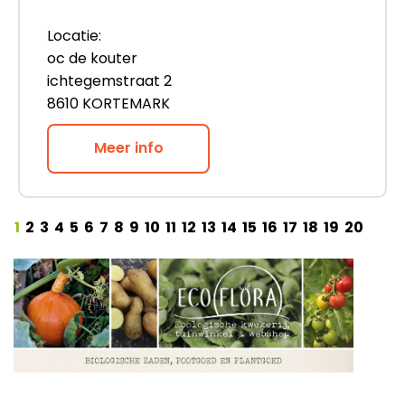
Locatie:
oc de kouter
ichtegemstraat 2
8610 KORTEMARK
Meer info
1
2
3
4
5
6
7
8
9
10
11
12
13
14
15
16
17
18
19
20