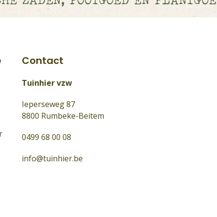
e
Contact
Tuinhier vzw
Ieperseweg 87
8800 Rumbeke-Beitem
r
0499 68 00 08
info@tuinhier.be