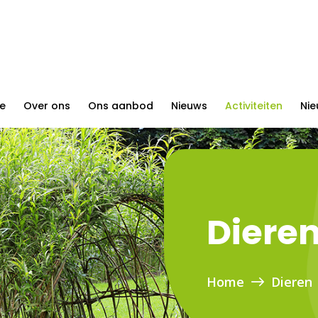
e
Over ons
Ons aanbod
Nieuws
Activiteiten
Nie
Diere
Home
Dieren