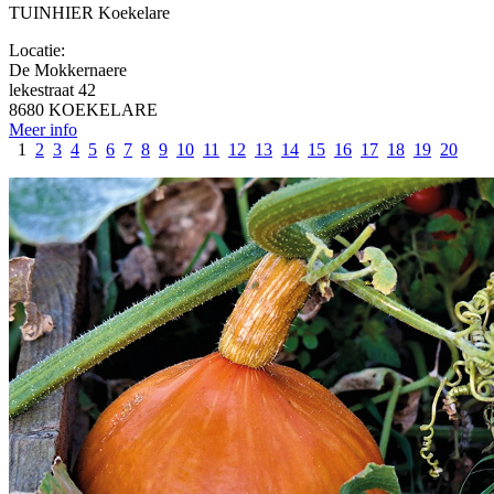
TUINHIER Koekelare
Locatie:
De Mokkernaere
lekestraat 42
8680 KOEKELARE
Meer info
1
2
3
4
5
6
7
8
9
10
11
12
13
14
15
16
17
18
19
20