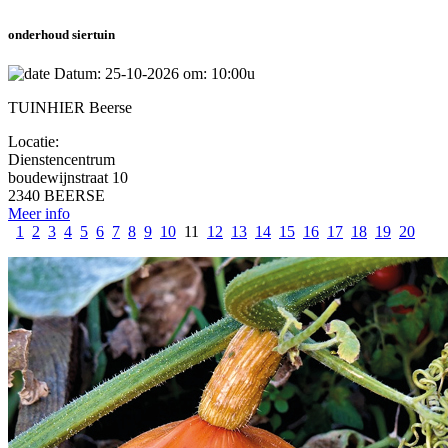
onderhoud siertuin
Datum: 25-10-2026 om: 10:00u
TUINHIER Beerse
Locatie:
Dienstencentrum
boudewijnstraat 10
2340 BEERSE
Meer info
1
2
3
4
5
6
7
8
9
10
11
12
13
14
15
16
17
18
19
20