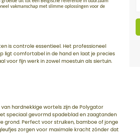
n groeide uit tot een Belgische referentie in duurzaam
oneel vakmanschap met slimme oplossingen voor de
en is controle essentieel. Het professioneel
igt comfortabel in de hand en laat je precies
 voor fijn werk in zowel moestuin als siertuin.
 van hardnekkige wortels zijn de Polygator
het speciaal gevormd spadeblad en zaagtanden
rde grond. Perfect voor struiken, bamboe of jonge
eufjes zorgen voor maximale kracht zónder dat