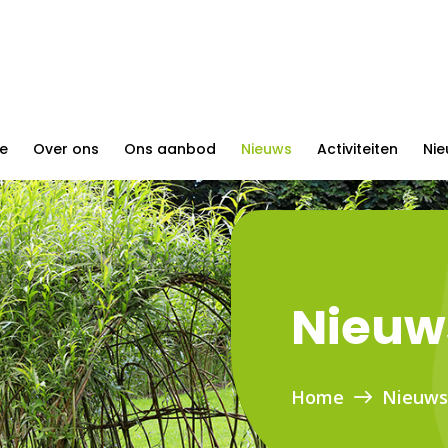
e
Over ons
Ons aanbod
Nieuws
Activiteiten
Nie
Nieuw
Home
Nieuw