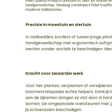
Polet Quality Products ontstond in 1865 als smidse e
handgereedschap. Vandaag combineert Polet traditi
moderne hobbytuinier.
Precisie in moestuin en siertuin
In zaaibedden, borders of tussen jonge plant
handgereedschap met ergonomisch softgrip l
werken zonder wortels te beschadigen. Ideaal
Kracht voor zwaarder werk
Voor het planten, verplanten of verwijderen
boomwortelspades echte helpers. Dankzij 
aan de zijkanten dringen ze vlot door in ha
bomen. De omgeplooide voetsteunen met gl
je schoenzolen beschadigen.