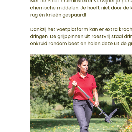
Met de Polet onkruidsteker verwijder je p
chemische middelen. Je hoeft niet door de 
rug én knieën gespaard!
Dankzij het voetplatform kan er extra krac
dringen. De grijppinnen uit roestvrij staal dr
onkruid rondom beet en halen deze uit de g