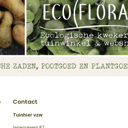
e
Contact
Tuinhier vzw
Ieperseweg 87