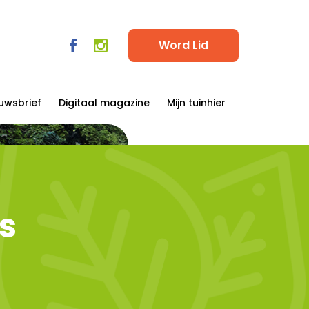
Word Lid
uwsbrief
Digitaal magazine
Mijn tuinhier
s
s