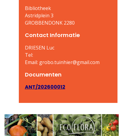
Bibliotheek
Astridplein 3
GROBBENDONK 2280
Contact Informatie
DRIESEN Luc
Tel:
Email: grobo.tuinhier@gmail.com
Documenten
ANT/202600012