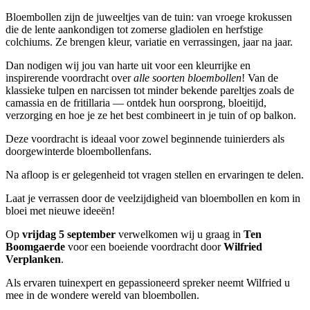
Bloembollen zijn de juweeltjes van de tuin: van vroege krokussen
die de lente aankondigen tot zomerse gladiolen en herfstige
colchiums. Ze brengen kleur, variatie en verrassingen, jaar na jaar.
Dan nodigen wij jou van harte uit voor een kleurrijke en
inspirerende voordracht over
alle soorten bloembollen
! Van de
klassieke tulpen en narcissen tot minder bekende pareltjes zoals de
camassia en de fritillaria — ontdek hun oorsprong, bloeitijd,
verzorging en hoe je ze het best combineert in je tuin of op balkon.
Deze voordracht is ideaal voor zowel beginnende tuinierders als
doorgewinterde bloembollenfans.
Na afloop is er gelegenheid tot vragen stellen en ervaringen te delen.
Laat je verrassen door de veelzijdigheid van bloembollen en kom in
bloei met nieuwe ideeën!
Op
vrijdag 5 september
verwelkomen wij u graag in
Ten
Boomgaerde
voor een boeiende voordracht door
Wilfried
Verplanken
.
Als ervaren tuinexpert en gepassioneerd spreker neemt Wilfried u
mee in de wondere wereld van bloembollen.