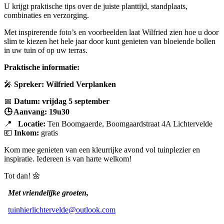
U krijgt praktische tips over de juiste planttijd, standplaats,
combinaties en verzorging.
Met inspirerende foto’s en voorbeelden laat Wilfried zien hoe u door
slim te kiezen het hele jaar door kunt genieten van bloeiende bollen
in uw tuin of op uw terras.
Praktische informatie:
🎤
Spreker:
Wilfried Verplanken
📅
Datum:
vrijdag 5 september
🕒
Aanvang: 19u30
📍
Locatie:
Ten Boomgaerde, Boomgaardstraat 4A Lichtervelde
💶
Inkom:
gratis
Kom mee genieten van een kleurrijke avond vol tuinplezier en
inspiratie. Iedereen is van harte welkom!
Tot dan!
🌼
Met vriendelijke groeten,
tuinhierlichtervelde@outlook.com